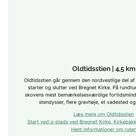
Oldtidsstien | 4,5 km
Oldtidsstien går gennem den nordvestlige del a
starter og slutter ved Bregnet Kirke. På rundtu
skovens mest bemærkelsesværdige fortidsminder
stendysser, flere gravhøje, et vadested og 
Læs mere om Oldtidsstien
Start ved p-plads ved Bregnet Kirke, Kirkeba
Hent informationer om rute