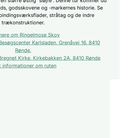
n større østlig ”sløjfe”. Denne tur kommer du
ds, godsskovene og -markernes historie. Se
bindingsværksflader, stråtag og de indre
trækonstruktioner.
ere om Ringelmose Skov
Besøgscenter Karlsladen, Grenåvej 16, 8410
Rønde.
Bregnet Kirke, Kirkebakken 2A, 8410 Rønde
 informationer om ruten