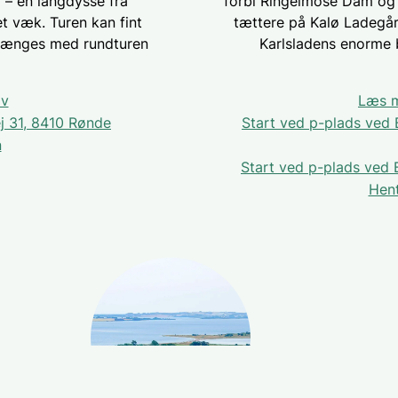
 – en langdysse fra
forbi Ringelmose Dam og e
et væk. Turen kan fint
tættere på Kalø Ladegår
rlænges med rundturen
Karlsladens enorme 
ov
Læs m
ej 31, 8410 Rønde
Start ved p-plads ved 
n
Start ved p-plads ved 
Hent