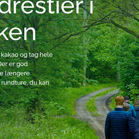
restier i
Ebeltoft
Parkering og besøgsce
rken
Mols Bjerge
Digitale guides, apps o
kakao og tag hele
Ud mod Kattegat
Find din lokale guide
Der er god
de længere
Omkring Stubbe Sø
Gæst i naturen
 rundture, du kan
Tilgængelige oplevelser
Med hund i naturen