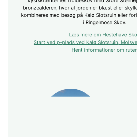
kystskrænternes troldeskov med Store Stenhøj
bronzealderen, hvor al jorden er blæst eller skyll
kombineres med besøg på Kalø Slotsruin eller fo
i Ringelmose Skov.
Læs mere om Hestehave Sk
Start ved p-plads ved Kalø Slotsruin, Molsv
Hent informationer om rute