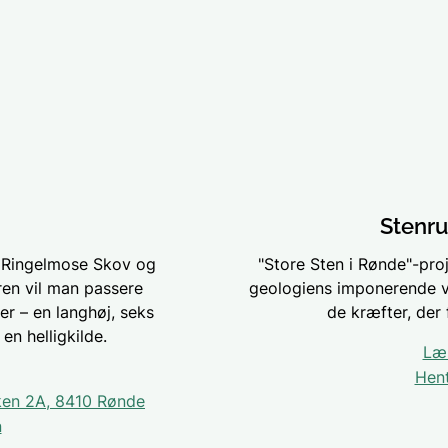
Stenru
f Ringelmose Skov og
"Store Sten i Rønde"-proje
ren vil man passere
geologiens imponerende v
 – en langhøj, seks
de kræfter, der 
en helligkilde.
Læ
Hent
kken 2A, 8410 Rønde
n