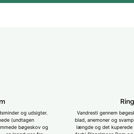
km
Ring
dsminder og udsigter.
Vandresti gennem bøgesk
mede (undtagen
blad, anemoner og svampe
tammede bøgeskov og
længde og det kuperede t