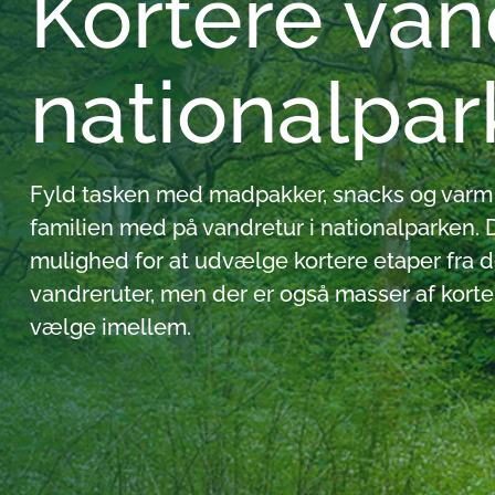
Kortere vand
nationalpa
Fyld tasken med madpakker, snacks og varm 
familien med på vandretur i nationalparken. 
mulighed for at udvælge kortere etaper fra 
vandreruter, men der er også masser af korte
vælge imellem.