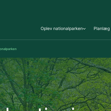
Gå til indholdet
Oplev nationalparken
Planlæg 
ionalparken
Oplev nationalparken
Planlæg dit besøg
Mols Bjerge-stien
Sommerferie i Mols Bje
Aktiviteter
Overnat i nationalpark
Kalø
Kort