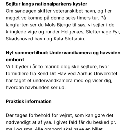
Sejltur langs nationalparkens kyster
Om søndagen skifter veteranskibet havn, og I er
meget velkomne på denne seks timers tur. På
langfarten ser du Mols Bjerge til søs, vi sejler i de
kringlede vige og runder Helgenæs, Sletterhage Fyr,
Skødshoved havn og Kalø Slotsruin.
Nyt sommertilbud: Undervandkamera og havviden
ombord
Vi tilbyder i år to marinbiologiske sejlture, hvor
formidlere fra Kend Dit Hav ved Aarhus Universitet
har taget et undervandkamera med og viser dig,
hvordan havbunden ser ud.
Praktisk information
Der tages forbehold for vejret, som kan gøre det
nødvendigt at aflyse. I givet fald får du besked pr.
mail og sms. Alle ombord skal have en billet.