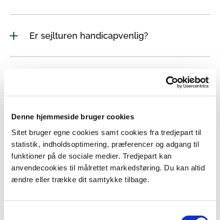
Er sejlturen handicapvenlig?
Må man selv tage en stol med?
Denne hjemmeside bruger cookies
Må der komme hund med på
Skødshoved?
Sitet bruger egne cookies samt cookies fra tredjepart til
statistik, indholdsoptimering, præferencer og adgang til
funktioner på de sociale medier. Tredjepart kan
anvendecookies til målrettet markedsføring. Du kan altid
Kan man finde skygge på skibet under
ændre eller trække dit samtykke tilbage.
turen?
Samtykkevalg