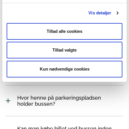
Vis detaljer
Tillad alle cookies
Tillad valgte
Spørgsmål til Nationalparkbussen
Kun nødvendige cookies
Hvor henne på parkeringspladsen
holder bussen?
Kan man købe billet ved bussen inden